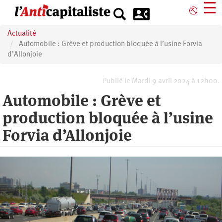
Aller
☰
⎋
au
contenu
Actualité
principal
Automobile : Grève et production bloquée à l’usine Forvia
d’Allonjoie
Publié le Mardi 9 avril 2024 à 12h00.
Automobile : Grève et
production bloquée à l’usine
Forvia d’Allonjoie