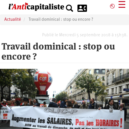
Aller
☰
⎋
au
contenu
Actualité
Travail dominical : stop ou encore ?
principal
Publié le Mercredi 5 septembre 2018 à 15h38.
Travail dominical : stop ou
encore ?