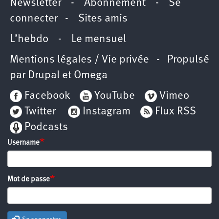
Newsletter
-
Abonnement
-
Se
connecter
-
Sites amis
L’hebdo
-
Le mensuel
Mentions légales / Vie privée
- Propulsé
par
Drupal
et
Omega
Facebook
YouTube
Vimeo
Twitter
Instagram
Flux RSS
Podcasts
Username
Mot de passe