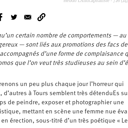
Hebdo L’Anticapitaliste - 726 (24
 qu’un certain nombre de comportements — au
gereux — sont liés aux promotions des facs de
nt accompagnés d’une forme de complaisance q
romos que l’on veut très studieuses au sein d’
renons un peu plus chaque jour l’horreur qui
 d’autres à Tours semblent très détenduEs su
emps de peindre, exposer et photographier une
stique, mettant en scène une femme nue év
n érection, sous-titré d’un très poétique « L