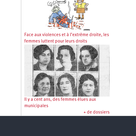
Face aux violences et à l’extrême droite, les
femmes luttent pour leurs droits
Il y a cent ans, des femmes élues aux
municipales
+ de dossiers