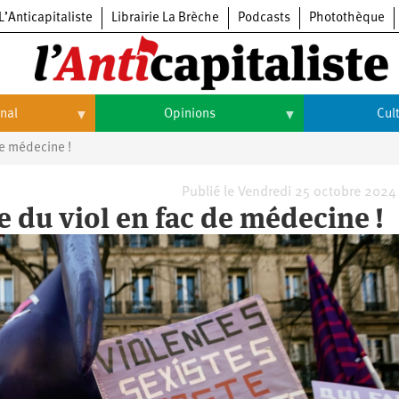
L’Anticapitaliste
Librairie La Brèche
Podcasts
Photothèque
onal
Opinions
Cul
de médecine !
Opinions
Culture
Histoire
Arts
Publié le Vendredi 25 octobre 2024
e du viol en fac de médecine !
Cinéma
Expositions
Livres
Musique