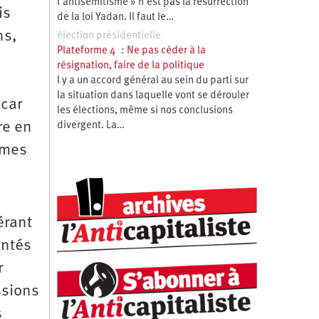
l’antisémitisme » n’est pas la résurrection
is
de la loi Yadan. Il faut le…
ns,
élection présidentielle
Plateforme 4 : Ne pas céder à la
résignation, faire de la politique
l y a un accord général au sein du parti sur
la situation dans laquelle vont se dérouler
 car
les élections, même si nos conclusions
re en
divergent. La…
mmes
́rant
ntés
r
ssions
s