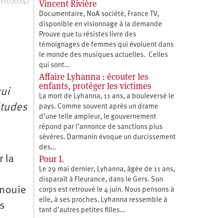
/10/2024)
Vincent Rivière
Documentaire, NoA société, France TV,
disponible en visionnage à la demande
Prouve que tu résistes livre des
témoignages de femmes qui évoluent dans
le monde des musiques actuelles. Celles
qui sont…
Affaire Lyhanna : écouter les
enfants, protéger les victimes
ui
La mort de Lyhanna, 11 ans, a bouleversé le
études
pays. Comme souvent après un drame
d’une telle ampleur, le gouvernement
répond par l’annonce de sanctions plus
sévères. Darmanin évoque un durcissement
des…
Pour L
r la
Le 29 mai dernier, Lyhanna, âgée de 11 ans,
disparaît à Fleurance, dans le Gers. Son
anouie
corps est retrouvé le 4 juin. Nous pensons à
elle, à ses proches. Lyhanna ressemble à
es
tant d’autres petites filles…