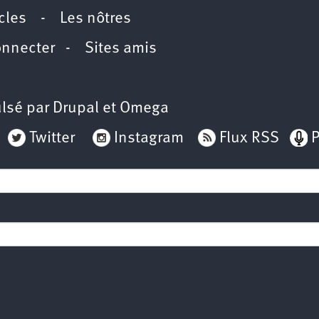
icles
-
Les nôtres
onnecter
-
Sites amis
lsé par
Drupal
et
Omega
Twitter
Instagram
Flux RSS