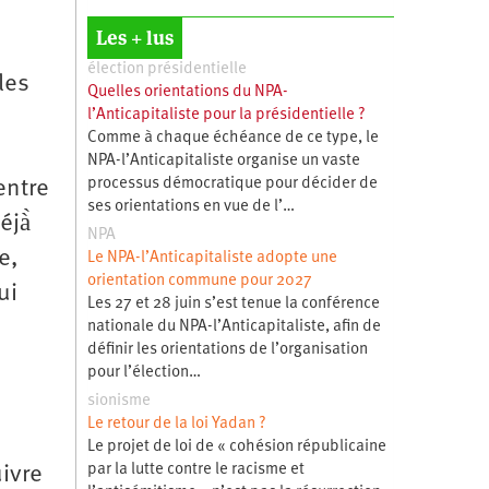
Les + lus
élection présidentielle
les
Quelles orientations du NPA-
l’Anticapitaliste pour la présidentielle ?
Comme à chaque échéance de ce type, le
NPA-l’Anticapitaliste organise un vaste
processus démocratique pour décider de
entre
ses orientations en vue de l’…
éjà̀
NPA
e,
Le NPA-l’Anticapitaliste adopte une
orientation commune pour 2027
ui
Les 27 et 28 juin s’est tenue la conférence
nationale du NPA-l’Anticapitaliste, afin de
définir les orientations de l’organisation
pour l’élection…
sionisme
Le retour de la loi Yadan ?
Le projet de loi de « cohésion républicaine
par la lutte contre le racisme et
uivre