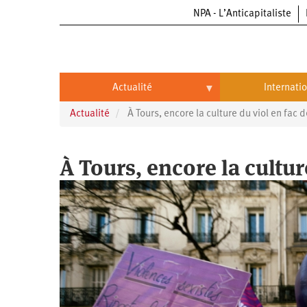
NPA - L’Anticapitaliste
Aller
au
contenu
principal
Actualité
Internati
Actualité
À Tours, encore la culture du viol en fac 
Actualité
International
Politique
Brésil
À Tours, encore la cultur
Entreprises
Chine
Oppressions
Entreprises
États-
Unis
Économie
Automobile
Oppressions
Continents
Écologie
Aéronautique
Antiracisme
Continents
Éducation
Commerce
Féminisme
Afrique