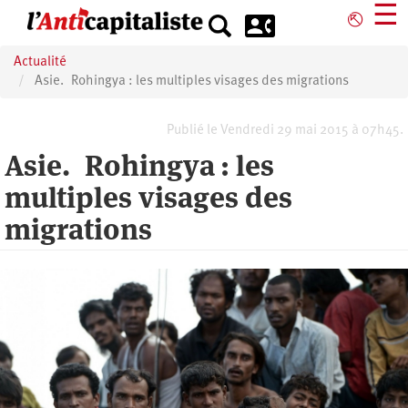
Aller
☰
⎋
au
contenu
Actualité
principal
Asie. Rohingya : les multiples visages des migrations
Publié le Vendredi 29 mai 2015 à 07h45.
Asie. Rohingya : les
multiples visages des
migrations