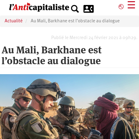
Aller
☰
⎋
au
contenu
Actualité
Au Mali, Barkhane est l’obstacle au dialogue
principal
Publié le Mercredi 24 février 2021 à 09h29.
Au Mali, Barkhane est
l’obstacle au dialogue