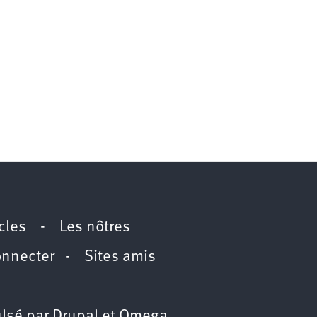
icles
-
Les nôtres
onnecter
-
Sites amis
lsé par
Drupal
et
Omega