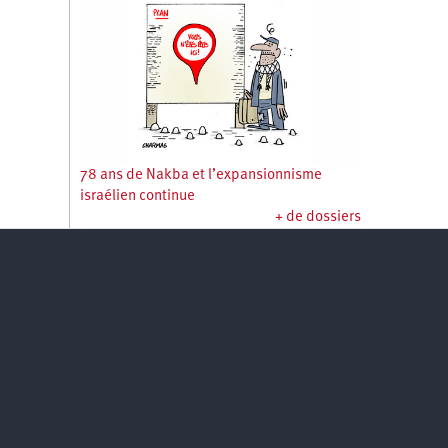
78 ans de Nakba et l’expansionnisme
israélien continue
+ de dossiers