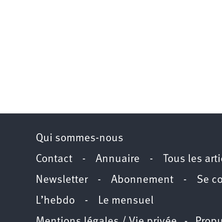
Qui sommes-nous
Contact
-
Annuaire
-
Tous les art
Newsletter
-
Abonnement
-
Se c
L’hebdo
-
Le mensuel
Mentions légales / Vie privée
- Propu