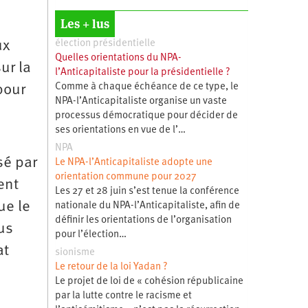
Les + lus
ux
élection présidentielle
Quelles orientations du NPA-
ur la
l’Anticapitaliste pour la présidentielle ?
Comme à chaque échéance de ce type, le
pour
NPA-l’Anticapitaliste organise un vaste
processus démocratique pour décider de
ses orientations en vue de l’…
NPA
sé par
Le NPA-l’Anticapitaliste adopte une
orientation commune pour 2027
ent
Les 27 et 28 juin s’est tenue la conférence
ue le
nationale du NPA-l’Anticapitaliste, afin de
définir les orientations de l’organisation
us
pour l’élection…
at
sionisme
Le retour de la loi Yadan ?
Le projet de loi de « cohésion républicaine
par la lutte contre le racisme et