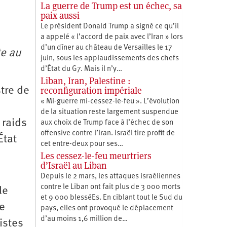
La guerre de Trump est un échec, sa
paix aussi
Le président Donald Trump a signé ce qu’il
a appelé « l’accord de paix avec l’Iran » lors
d’un dîner au château de Versailles le 17
te au
juin, sous les applaudissements des chefs
d’État du G7. Mais il n’y…
Liban, Iran, Palestine :
reconfiguration impériale
stre de
« Mi-guerre mi-cessez-le-feu ». L’évolution
de la situation reste largement suspendue
 raids
aux choix de Trump face à l’échec de son
offensive contre l’Iran. Israël tire profit de
État
cet entre-deux pour ses…
Les cessez-le-feu meurtriers
d’Israël au Liban
Depuis le 2 mars, les attaques israéliennes
contre le Liban ont fait plus de 3 000 morts
le
et 9 000 blesséEs. En ciblant tout le Sud du
de
pays, elles ont provoqué le déplacement
d’au moins 1,6 million de…
istes