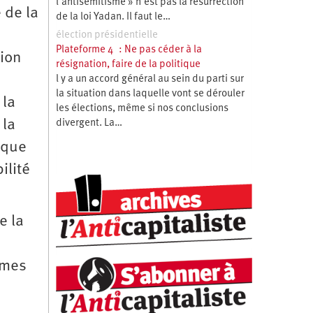
l’antisémitisme » n’est pas la résurrection
 de la
de la loi Yadan. Il faut le…
élection présidentielle
Plateforme 4 : Ne pas céder à la
tion
résignation, faire de la politique
l y a un accord général au sein du parti sur
la situation dans laquelle vont se dérouler
 la
les élections, même si nos conclusions
 la
divergent. La…
 que
ilité
e la
èmes