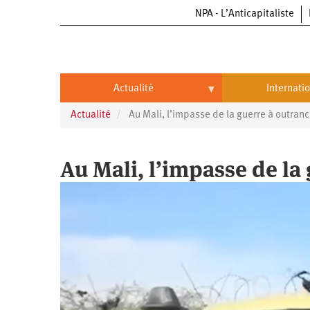
NPA - L’Anticapitaliste
Aller
au
contenu
principal
Actualité
Internati
Actualité
Au Mali, l’impasse de la guerre à outran
Actualité
International
Politique
Brésil
Au Mali, l’impasse de la
Entreprises
Chine
Oppressions
Entreprises
États-
Unis
Économie
Automobile
Oppressions
Continents
Écologie
Aéronautique
Antiracisme
Continents
Éducation
Commerce
Féminisme
Afrique