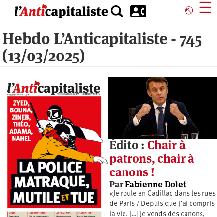
Aller
☰
⎋
au
contenu
Hebdo L’Anticapitaliste - 745
principal
(13/03/2025)
Édito :
Chair à
patrons, chair à
canons !
Par
Fabienne Dolet
«Je roule en Cadillac dans les rues
de Paris / Depuis que j’ai compris
la vie. […] Je vends des canons,