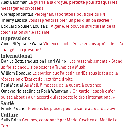
Alex Bachman
La guerre à la drogue, prétexte pour attaquer les
messageries cryptées !
CorrespondantEs
Perpignan, laboratoire politique du RN
Thierry Labica
Vous reprendrez bien un peu d’union sacrée ?
Édouard Soulier
,
Louisa D.
Algérie, le pouvoir structurant de la
colonisation sur le racisme
Oppressions
Amel
,
Stéphane Waha
Violences policières : 20 ans après, rien n’a
changé… ou presque !
International
Dan La Botz
,
traduction Henri Wilno
Les rassemblements « Stand
up for science » s’opposent à Trump et à Musk
William Donaura
Le soutien aux PalestinienNEs sous le feu de la
répression d’État et de l’extrême droite
Paul Martial
Au Mali, l’impasse de la guerre à outrance
Omayra Naisseline et Roch Wamytan
« On garde l’espoir qu’on
puisse aboutir à un accord qui respecte le droit international »
Santé
Frank Prouhet
Prenons les places pour la santé autour du 7 avril
Culture
Sally Brina
Gouines, coordonné par Marie Kirschen et Maëlle Le
Corre