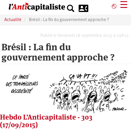
Aller
☰
⎋
au
contenu
Actualité
Brésil : La fin du gouvernement approche ?
principal
Publié le Vendredi 18 septembre 2015 à 09h17.
Brésil : La fin du
gouvernement approche ?
Hebdo L’Anticapitaliste - 303
(17/09/2015)