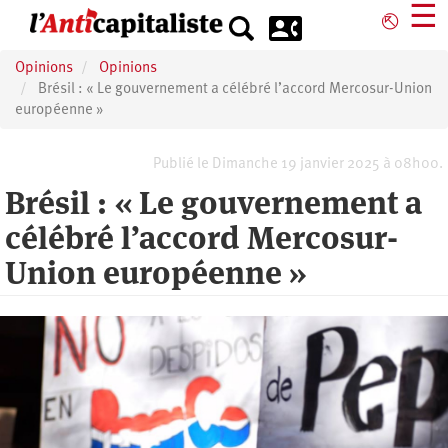
Aller
☰
⎋
au
contenu
Opinions
Opinions
principal
Brésil : « Le gouvernement a célébré l’accord Mercosur-Union
européenne »
Publié le Dimanche 19 janvier 2025 à 08h00.
Brésil : « Le gouvernement a
célébré l’accord Mercosur-
Union européenne »