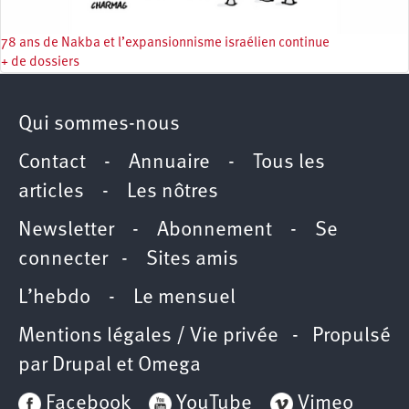
78 ans de Nakba et l’expansionnisme israélien continue
+ de dossiers
Qui sommes-nous
Contact
-
Annuaire
-
Tous les
articles
-
Les nôtres
Newsletter
-
Abonnement
-
Se
connecter
-
Sites amis
L’hebdo
-
Le mensuel
Mentions légales / Vie privée
- Propulsé
par
Drupal
et
Omega
Facebook
YouTube
Vimeo