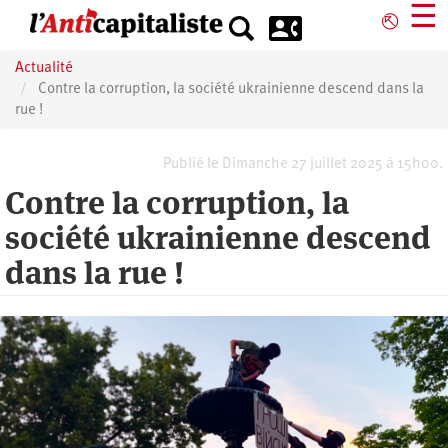
Aller
☰
⎋
au
contenu
Actualité
principal
Contre la corruption, la société ukrainienne descend dans la
rue !
Publié le Dimanche 27 juillet 2025 à 15h00.
Contre la corruption, la
société ukrainienne descend
dans la rue !