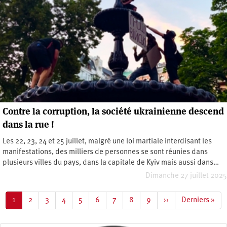
Contre la corruption, la société ukrainienne descend
dans la rue !
Les 22, 23, 24 et 25 juillet, malgré une loi martiale interdisant les
manifestations, des milliers de personnes se sont réunies dans
plusieurs villes du pays, dans la capitale de Kyiv mais aussi dans…
Dimanche 27 juillet 2025
Pagination
Page
1
Page
2
Page
3
Page
4
Page
5
Page
6
Page
7
Page
8
Page
9
Page
››
Dernière
Derniers »
courante
suivante
page