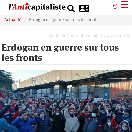
Aller
☰
⎋
au
contenu
Actualité
Erdogan en guerre sur tous les fronts
principal
Publié le Vendredi 29 juillet 2022 à 21h08.
Erdogan en guerre sur tous
les fronts