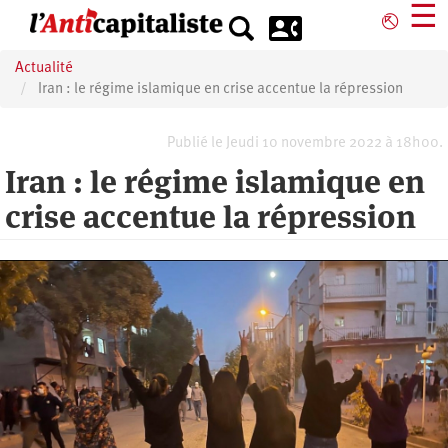
Aller
☰
⎋
au
contenu
Actualité
principal
Iran : le régime islamique en crise accentue la répression
Publié le Jeudi 10 novembre 2022 à 18h00.
Iran : le régime islamique en
crise accentue la répression