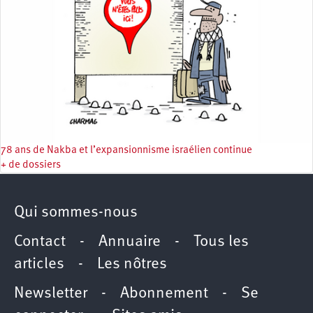
78 ans de Nakba et l’expansionnisme israélien continue
+ de dossiers
Qui sommes-nous
Contact
-
Annuaire
-
Tous les
articles
-
Les nôtres
Newsletter
-
Abonnement
-
Se