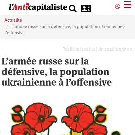
Aller
☰
⎋
au
contenu
Actualité
principal
L’armée russe sur la défensive, la population ukrainienne à
l’offensive
Publié le Jeudi 11 juin 2026 à 09h00.
L’armée russe sur la
défensive, la population
ukrainienne à l’offensive