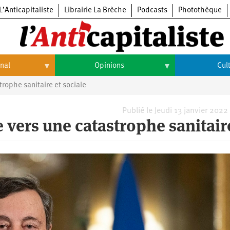
L’Anticapitaliste
Librairie La Brèche
Podcasts
Photothèque
onal
Opinions
Cul
trophe sanitaire et sociale
Opinions
Culture
Histoire
Arts
Publié le Jeudi 13 janvier 2022
ée vers une catastrophe sanitair
Cinéma
Expositions
Livres
Musique