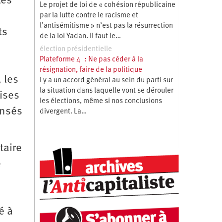
Les
Le projet de loi de « cohésion républicaine
par la lutte contre le racisme et
l’antisémitisme » n’est pas la résurrection
ts
de la loi Yadan. Il faut le…
élection présidentielle
Plateforme 4 : Ne pas céder à la
résignation, faire de la politique
 les
l y a un accord général au sein du parti sur
la situation dans laquelle vont se dérouler
ises
les élections, même si nos conclusions
ensés
divergent. La…
taire
e
é à