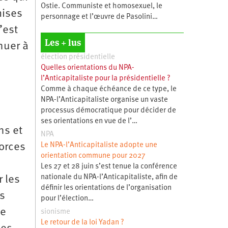
Ostie. Communiste et homosexuel, le
mises
personnage et l’œuvre de Pasolini…
’est
Les + lus
nuer à
élection présidentielle
Quelles orientations du NPA-
l’Anticapitaliste pour la présidentielle ?
Comme à chaque échéance de ce type, le
NPA-l’Anticapitaliste organise un vaste
processus démocratique pour décider de
ses orientations en vue de l’…
ns et
NPA
forces
Le NPA-l’Anticapitaliste adopte une
orientation commune pour 2027
Les 27 et 28 juin s’est tenue la conférence
nationale du NPA-l’Anticapitaliste, afin de
r les
définir les orientations de l’organisation
es
pour l’élection…
ie
sionisme
Le retour de la loi Yadan ?