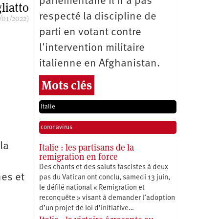
parlementaire il n’a pas
liatto
respecté la discipline de
/01/2022)
parti en votant contre
l'intervention militaire
italienne en Afghanistan.
Mots clés
Italie
coronavirus
la
Italie : les partisans de la
remigration en force
Des chants et des saluts fascistes à deux
nes et
pas du Vatican ont conclu, samedi 13 juin,
le défilé national « Remigration et
reconquête » visant à demander l’adoption
d’un projet de loi d’initiative…