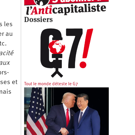
Dossiers
s les
er au
tc.
acité
’aux
rs-
ses et
Tout le monde déteste le G7
mais