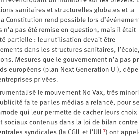
n revendiquant un moratoire sur les brevets. 
ns sanitaires et structurelles globales et la
la Constitution rend possible lors d’événemen
s n’a pas été remise en question, mais il était
é partielle : leur utilisation devait être
ents dans les structures sanitaires, l’école,
tions. Mesures que le gouvernement n’a pas pr
onds européens (plan Next Generation UI), dép
entreprises privées.
strumentalisé le mouvement No Vax, très minori
blicité faite par les médias a relancé, pour s
mmode qui leur permette de cacher leurs choix
 sociaux contenus dans la loi de bilan contre
1
ntrales syndicales (la CGIL et l’UIL
) ont appel