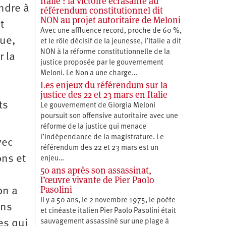
Italie : la victoire écrasante au
ndre à
référendum constitutionnel dit
NON au projet autoritaire de Meloni
t
Avec une affluence record, proche de 60 %,
que,
et le rôle décisif de la jeunesse, l’Italie a dit
NON à la réforme constitutionnelle de la
r la
justice proposée par le gouvernement
Meloni. Le Non a une charge…
Les enjeux du référendum sur la
justice des 22 et 23 mars en Italie
ts
Le gouvernement de Giorgia Meloni
poursuit son offensive autoritaire avec une
réforme de la justice qui menace
l’indépendance de la magistrature. Le
vec
référendum des 22 et 23 mars est un
ons et
enjeu…
50 ans après son assassinat,
l’œuvre vivante de Pier Paolo
Pasolini
on a
Il y a 50 ans, le 2 novembre 1975, le poète
ans
et cinéaste italien Pier Paolo Pasolini était
es qui
sauvagement assassiné sur une plage à