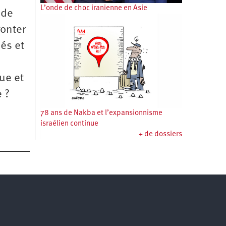
L’onde de choc iranienne en Asie
 de
ronter
és et
ue et
e ?
78 ans de Nakba et l’expansionnisme
israélien continue
+ de dossiers