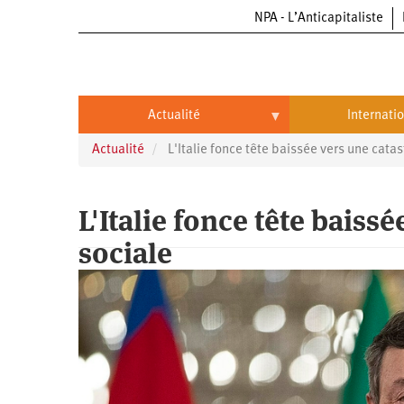
NPA - L’Anticapitaliste
Aller
au
contenu
principal
Actualité
Internati
Actualité
L'Italie fonce tête baissée vers une catas
Actualité
International
Politique
Brésil
L'Italie fonce tête baiss
Entreprises
Chine
sociale
Oppressions
Entreprises
États-
Unis
Économie
Automobile
Oppressions
Continents
Écologie
Aéronautique
Antiracisme
Continents
Éducation
Commerce
Féminisme
Afrique