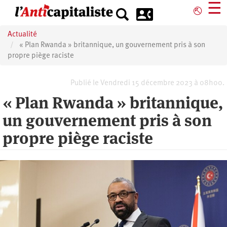
Aller
☰
⎋
au
contenu
Actualité
principal
« Plan Rwanda » britannique, un gouvernement pris à son
propre piège raciste
Publié le Vendredi 15 décembre 2023 à 08h00.
« Plan Rwanda » britannique,
un gouvernement pris à son
propre piège raciste