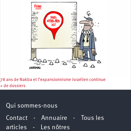
78 ans de Nakba et l’expansionnisme israélien continue
+ de dossiers
Qui sommes-nous
Contact
-
Annuaire
-
Tous les
articles
-
Les nôtres