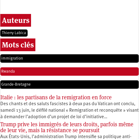
Auteurs
Thierry Labica
Mots clés
immigration
Rwanda
Grande-Bretagne
Italie : les partisans de la remigration en force
Des chants et des saluts fascistes à deux pas du Vatican ont conclu,
samedi 13 juin, le défilé national « Remigration et reconquête » visant
à demander l’adoption d’un projet de loi d’initiative…
Trump prive les immigrés de leurs droits, parfois même
de leur vie, mais la résistance se poursuit
Aux États-Unis, l’administration Trump intensifie sa politique anti-