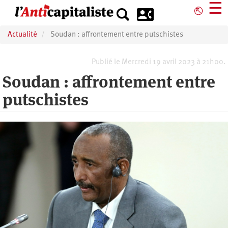
Aller
☰
⎋
au
contenu
Actualité
Soudan : affrontement entre putschistes
principal
Publié le Mercredi 19 avril 2023 à 21h00.
Soudan : affrontement entre
putschistes