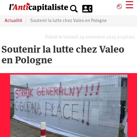
Aller
☰
⎋
au
contenu
Actualité
Soutenir la lutte chez Valeo en Pologne
principal
Publié le Samedi 29 novembre 2025 à 09h00.
Soutenir la lutte chez Valeo
en Pologne