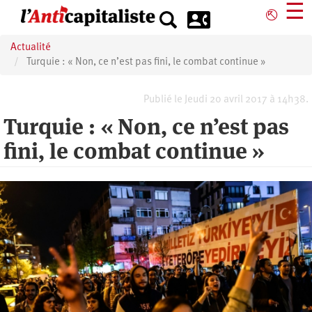
Aller
☰
⎋
au
contenu
Actualité
principal
Turquie : « Non, ce n’est pas fini, le combat continue »
Publié le Jeudi 20 avril 2017 à 14h38.
Turquie : « Non, ce n’est pas
fini, le combat continue »