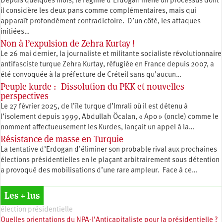
Depuis quelques mois, le régime d’Erdoğan mène un processus dont
il considère les deux pans comme complémentaires, mais qui
apparaît profondément contradictoire. D’un côté, les attaques
initiées…
Non à l’expulsion de Zehra Kurtay !
Le 26 mai dernier, la journaliste et militante socialiste révolutionnaire
antifasciste turque Zehra Kurtay, réfugiée en France depuis 2007, a
été convoquée à la préfecture de Créteil sans qu’aucun…
Peuple kurde : Dissolution du PKK et nouvelles
perspectives
Le 27 février 2025, de l’île turque d’Imrali où il est détenu à
l’isolement depuis 1999, Abdullah Öcalan, « Apo » (oncle) comme le
nomment affectueusement les Kurdes, lançait un appel à la…
Résistance de masse en Turquie
La tentative d’Erdogan d’éliminer son probable rival aux prochaines
élections présidentielles en le plaçant arbitrairement sous détention
a provoqué des mobilisations d’une rare ampleur. Face à ce…
Les + lus
élection présidentielle
Quelles orientations du NPA-l’Anticapitaliste pour la présidentielle ?