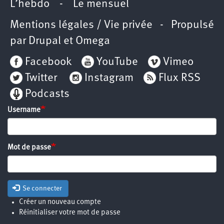
L’hebdo
-
Le mensuel
Mentions légales / Vie privée
- Propulsé
par
Drupal
et
Omega
Facebook
YouTube
Vimeo
Twitter
Instagram
Flux RSS
Podcasts
Username
Mot de passe
Se connecter
Créer un nouveau compte
Réinitialiser votre mot de passe