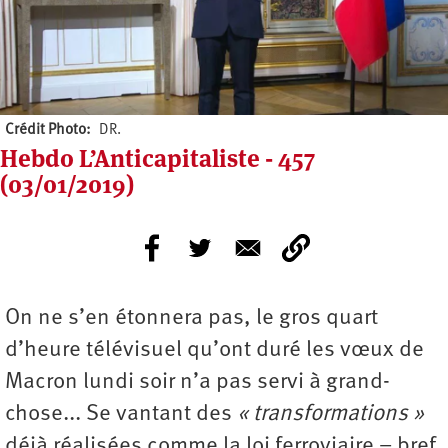
Crédit Photo
DR.
Hebdo L’Anticapitaliste - 457
(03/01/2019)
On ne s’en étonnera pas, le gros quart
d’heure télévisuel qu’ont duré les vœux de
Macron lundi soir n’a pas servi à grand-
chose... Se vantant des
« transformations »
déjà réalisées comme la loi ferroviaire – bref,