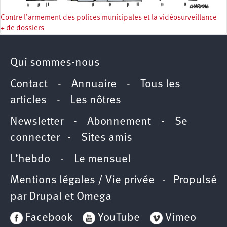
Contre l’armement des polices municipales et la vidéosurveillance
+ de dossiers
Qui sommes-nous
Contact
-
Annuaire
-
Tous les
articles
-
Les nôtres
Newsletter
-
Abonnement
-
Se
connecter
-
Sites amis
L’hebdo
-
Le mensuel
Mentions légales / Vie privée
- Propulsé
par
Drupal
et
Omega
Facebook
YouTube
Vimeo