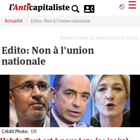
Aller
☰
⎋
au
contenu
Actualité
Edito: Non à l'union nationale
principal
Publié le Jeudi 24 janvier 2013 à 17h25.
Edito: Non à l'union
nationale
Crédit Photo
DR