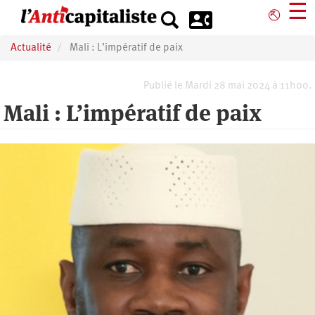
Aller
☰
⎋
au
contenu
Actualité
Mali : L’impératif de paix
principal
Publié le Mardi 28 mai 2024 à 11h00.
Mali : L’impératif de paix