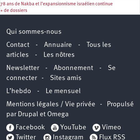
78 ans de Nakba et l’expansionnisme israélien continue
+ de dossiers
Qui sommes-nous
Contact
-
Annuaire
-
Tous les
articles
-
Les nôtres
Newsletter
-
Abonnement
-
Se
connecter
-
Sites amis
L’hebdo
-
Le mensuel
Mentions légales / Vie privée
- Propulsé
par
Drupal
et
Omega
Facebook
YouTube
Vimeo
Twitter
Instagram
Flux RSS