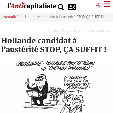
Aller
☰
⎋
au
contenu
Actualité
Hollande candidat à l’austérité STOP, ÇA SUFFIT !
principal
Publié le Mercredi 27 mai 2015 à 08h07.
Hollande candidat à
l’austérité STOP, ÇA SUFFIT !