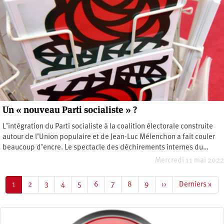
Un « nouveau Parti socialiste » ?
L’intégration du Parti socialiste à la coalition électorale construite
autour de l’Union populaire et de Jean-Luc Mélenchon a fait couler
beaucoup d’encre. Le spectacle des déchirements internes du…
Mercredi 11 mai 2022
Pagination
Page
1
Page
2
Page
3
Page
4
Page
5
Page
6
Page
7
Page
8
Page
9
Page
››
Dernière
Derniers »
courante
suivante
page