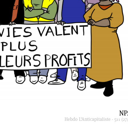
NP
Hebdo L’Anticapitaliste - 511 (27