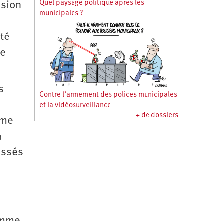
Quel paysage politique après les
ssion
municipales ?
ité
me
s
Contre l’armement des polices municipales
et la vidéosurveillance
+ de dossiers
ême
à
assés
ramme