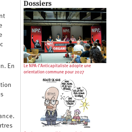
Dossiers
nt
e
e
ec
on. En
Le NPA-l’Anticapitaliste adopte une
orientation commune pour 2027
ation
us
rance.
rtres