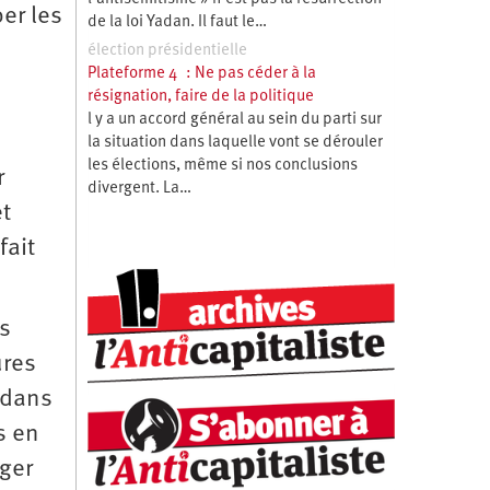
per les
de la loi Yadan. Il faut le…
élection présidentielle
Plateforme 4 : Ne pas céder à la
résignation, faire de la politique
l y a un accord général au sein du parti sur
la situation dans laquelle vont se dérouler
les élections, même si nos conclusions
r
divergent. La…
et
fait
es
ures
 dans
s en
ger