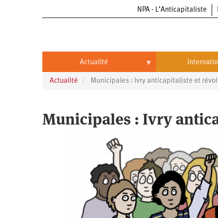
NPA - L’Anticapitaliste
Aller
au
contenu
principal
Actualité
Internati
Actualité
Municipales : Ivry anticapitaliste et révo
Actualité
International
Politique
Brésil
Municipales : Ivry antica
Entreprises
Chine
Oppressions
Entreprises
États-
Unis
Économie
Automobile
Oppressions
Continents
Écologie
Aéronautique
Antiracisme
Continents
Éducation
Commerce
Féminisme
Afrique