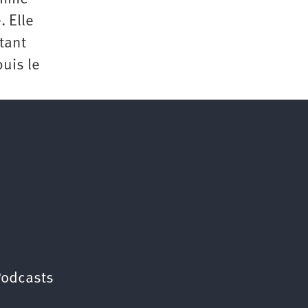
. Elle
tant
puis le
Podcasts