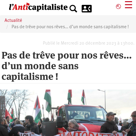
Aller
☰
⎋
au
contenu
Actualité
principal
Pas de trêve pour nos rêves… d’un monde sans capitalisme !
Publié le Mercredi 20 décembre 2023 à 13h00.
Pas de trêve pour nos rêves…
d’un monde sans
capitalisme !