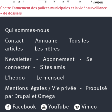
Contre l’armement des polices municipales et la vidéosurveillance
+ de dossiers
Qui sommes-nous
Contact
-
Annuaire
-
Tous les
articles
-
Les nôtres
Newsletter
-
Abonnement
-
Se
connecter
-
Sites amis
L’hebdo
-
Le mensuel
Mentions légales / Vie privée
- Propulsé
par
Drupal
et
Omega
Facebook
YouTube
Vimeo