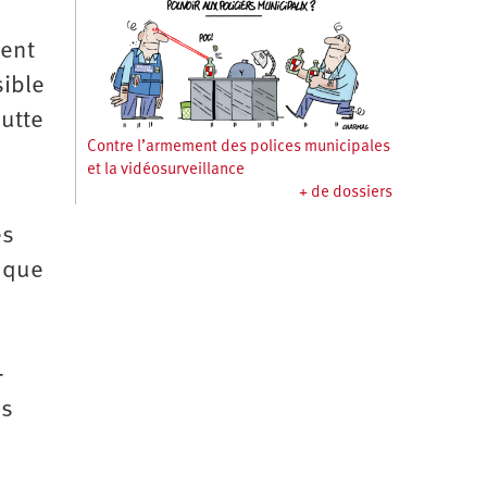
vent
sible
lutte
Contre l’armement des polices municipales
et la vidéosurveillance
+ de dossiers
es
t que
-
es