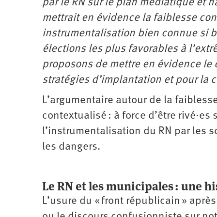
par le RN sur le plan médiatique et nat
Santé
Hôpitaux
LGBTI
Amérique
du
mettrait en évidence la faiblesse con
Nord
Vidéos
SNCF
Amérique
instrumentalisation bien connue si b
latine
élections les plus favorables à l’ext
Dans
Services
Asie
mon
publics
proposons de mettre en évidence le 
département
Europe
stratégies d’implantation et pour la
Moyen-
Orient
L’argumentaire autour de la faiblesse
Océanie
contextualisé : à force d’être rivé·es 
l’instrumentalisation du RN par les
les dangers.
Le RN et les municipales : une hi
L’usure du « front républicain » aprè
ou le discours confusionniste sur not