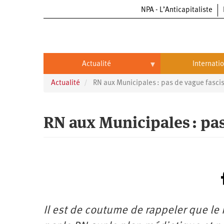
NPA - L’Anticapitaliste
Aller
au
contenu
principal
Actualité
Internati
Actualité
RN aux Municipales : pas de vague fascis
Actualité
International
Politique
Brésil
RN aux Municipales : pas
Entreprises
Chine
Oppressions
Entreprises
États-
Unis
Économie
Automobile
Oppressions
Continents
Écologie
Aéronautique
Antiracisme
Continents
Il est de coutume de rappeler que le 
Éducation
Commerce
Féminisme
Afrique