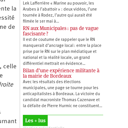
Lek Lafferrière « Marine au pouvoir, les
nte la
Arabes à l’abattoir » : deux vidéos, l’une
tournée à Rodez, l’autre qui aurait été
essité
filmée le 1er mai à…
sme de
RN aux Municipales : pas de vague
fascisante ?
Il est de coutume de rappeler que le RN
manquerait d’ancrage local : entre la place
prise par le RN sur le plan médiatique et
national et la réalité locale, un grand
différentiel mettrait en évidence…
 celle
Bilan d’une expérience militante à
la mairie de Bordeaux
ce
Avec les résultats des élections
droite
municipales, une page se tourne pour les
anticapitalistes à Bordeaux. La victoire du
candidat macroniste Thomas Cazenave et
la défaite de Pierre Hurmic ne constituent…
s
Les + lus
ournant