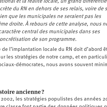
ional et la réalité locale, un grand différentie
crète du RN en dehors de ses relais, voire de 
ien que les municipales ne seraient pas les
rême droite. À rebours de cette analyse, nous 
caractère central des municipales dans ses
 concrétisation de son programme.
 de l’implantation locale du RN doit d’abord ê
sur les stratégies de notre camp, et en particul
 sociaux-démocrates, nous avons souvent mini
stoire ancienne ?
s 2002, les stratégies populistes des années 2
re classe font partie des données politiques q