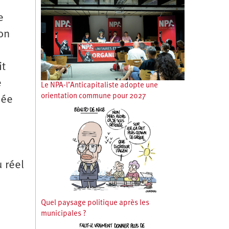
e
ion
it
e
Le NPA-l’Anticapitaliste adopte une
orientation commune pour 2027
née
 réel
Quel paysage politique après les
municipales ?