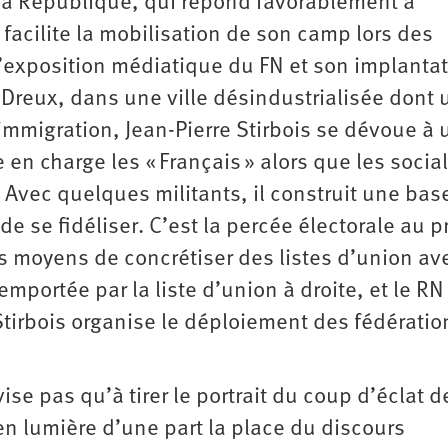
 la République, qui répond favorablement à
 facilite la mobilisation de son camp lors des
l’exposition médiatique du FN et son implanta
à Dreux, dans une ville désindustrialisée dont 
’immigration, Jean-Pierre Stirbois se dévoue à
en charge les « Français » alors que les social
Avec quelques militants, il construit une bas
 de se fidéliser. C’est la percée électorale au 
es moyens de concrétiser des listes d’union av
emportée par la liste d’union à droite, et le RN
 Stirbois organise le déploiement des fédératio
se pas qu’à tirer le portrait du coup d’éclat d
 en lumière d’une part la place du discours