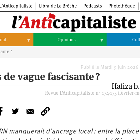
L’Anticapitaliste
Librairie La Brèche
Podcasts
Photothèque
onal
Opinions
Cul
ante ?
Opinions
Culture
Histoire
Arts
Publié le Mardi 9 juin 2026
 de vague fascisante ?
Cinéma
Hafiza b.
Revue L’Anticapitaliste n° 174-175 (février-m
Expositions
Livres
Musique
RN manquerait d’ancrage local : entre la place