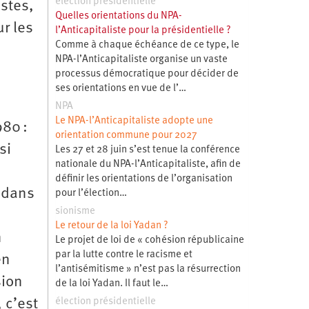
élection présidentielle
istes,
Quelles orientations du NPA-
r les
l’Anticapitaliste pour la présidentielle ?
Comme à chaque échéance de ce type, le
NPA-l’Anticapitaliste organise un vaste
processus démocratique pour décider de
ses orientations en vue de l’…
NPA
Le NPA-l’Anticapitaliste adopte une
980 :
orientation commune pour 2027
si
Les 27 et 28 juin s’est tenue la conférence
nationale du NPA-l’Anticapitaliste, afin de
définir les orientations de l’organisation
e dans
pour l’élection…
sionisme
Le retour de la loi Yadan ?
n
Le projet de loi de « cohésion républicaine
par la lutte contre le racisme et
en
l’antisémitisme » n’est pas la résurrection
sion
de la loi Yadan. Il faut le…
élection présidentielle
 c’est