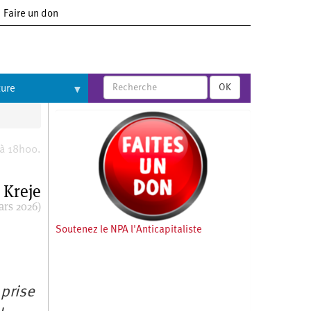
Faire un don
OK
ture
 à 18h00.
 Kreje
ars 2026)
Soutenez le NPA l'Anticapitaliste
 prise