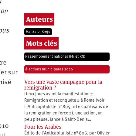
l
son
Auteurs
nous
Hafiza b. Kreje
Mots clés
Rassemblement national (FN et RN)
tre
élections municipales 2026
ier sur
Vers une vaste campagne pour la
misé
remigration ?
Deux jours avant la manifestation «
Remigration et reconquête » à Rome (voir
L’Anticapitaliste n° 805, « Les partisans de
la remigration en force »), une action, un
peu piteuse, lance à Saint-Denis…
010
Pour les Arabes
Édito de l'Anticapitaliste n° 806, par Olivier
ui