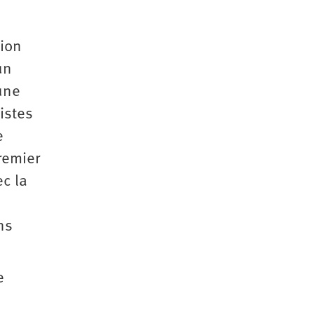
tion
un
 une
istes
e
premier
ec la
ns
e