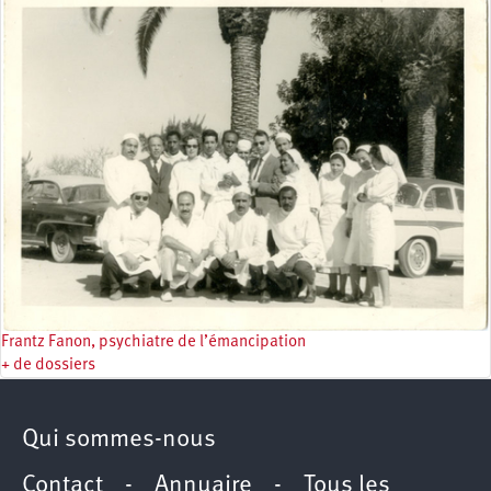
Frantz Fanon, psychiatre de l’émancipation
+ de dossiers
Qui sommes-nous
Contact
-
Annuaire
-
Tous les