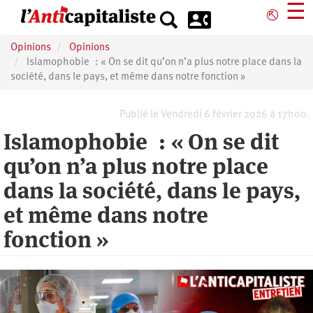
Aller
☰
⎋
au
contenu
Opinions
Opinions
principal
Islamophobie : « On se dit qu’on n’a plus notre place dans la
société, dans le pays, et même dans notre fonction »
Publié le Vendredi 6 février 2026 à 17h00.
Islamophobie : « On se dit
qu’on n’a plus notre place
dans la société, dans le pays,
et même dans notre
fonction »