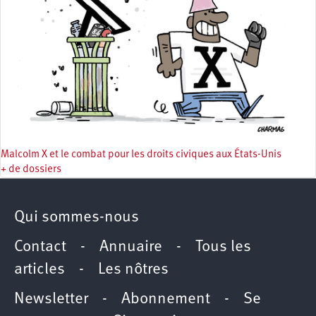
Malcolm X et le combat pour les droits civiques aux États-Unis
+ de dossiers
Qui sommes-nous
Contact
-
Annuaire
-
Tous les
articles
-
Les nôtres
Newsletter
-
Abonnement
-
Se