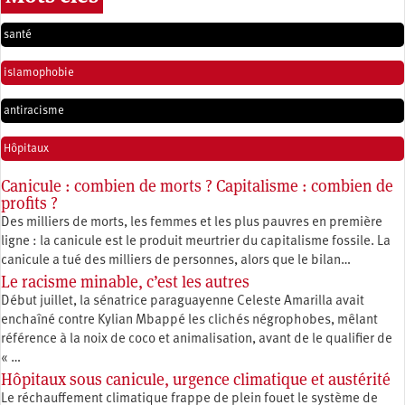
santé
islamophobie
antiracisme
Hôpitaux
Canicule : combien de morts ? Capitalisme : combien de
profits ?
Des milliers de morts, les femmes et les plus pauvres en première
ligne : la canicule est le produit meurtrier du capitalisme fossile. La
canicule a tué des milliers de personnes, alors que le bilan…
Le racisme minable, c’est les autres
Début juillet, la sénatrice paraguayenne Celeste Amarilla avait
enchaîné contre Kylian Mbappé les clichés négrophobes, mêlant
référence à la noix de coco et animalisation, avant de le qualifier de
« …
Hôpitaux sous canicule, urgence climatique et austérité
Le réchauffement climatique frappe de plein fouet le système de