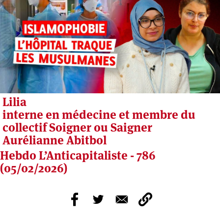
Lilia
interne en médecine et membre du
collectif Soigner ou Saigner
Aurélianne Abitbol
Hebdo L’Anticapitaliste - 786
(05/02/2026)