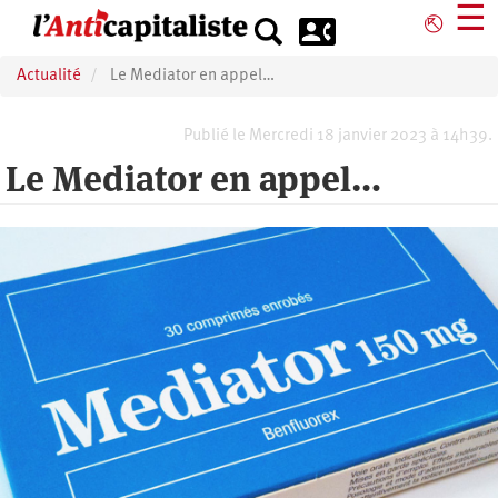
Aller
☰
⎋
au
contenu
Actualité
Le Mediator en appel…
principal
Publié le Mercredi 18 janvier 2023 à 14h39.
Le Mediator en appel…