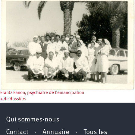
Frantz Fanon, psychiatre de l’émancipation
+ de dossiers
Qui sommes-nous
Contact
-
Annuaire
-
Tous les