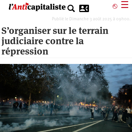
Aller
☰
⎋
au
contenu
Publié le Dimanche 3 août 2025 à 09h00.
principal
S’organiser sur le terrain
judiciaire contre la
répression