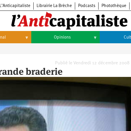
L’Anticapitaliste
Librairie La Brèche
Podcasts
Photothèque
onal
Opinions
Cul
Opinions
Culture
Histoire
Arts
Publié le Vendredi 12 décembre 2008
grande braderie
Cinéma
Expositions
Livres
Musique