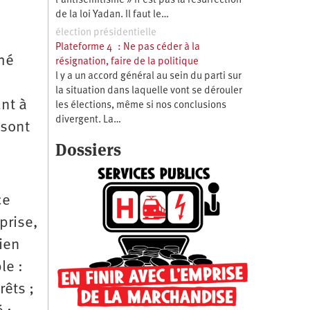
l’antisémitisme » n’est pas la résurrection
de la loi Yadan. Il faut le…
élection présidentielle
Plateforme 4 : Ne pas céder à la
ché
résignation, faire de la politique
l y a un accord général au sein du parti sur
la situation dans laquelle vont se dérouler
nt à
les élections, même si nos conclusions
divergent. La…
 sont
Dossiers
ce
prise,
ien
le :
êts ;