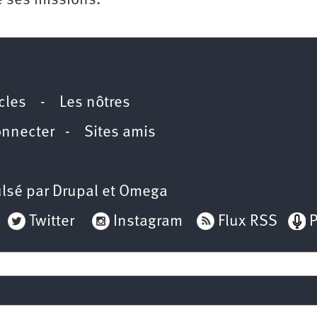
e ses missions.
icles
-
Les nôtres
onnecter
-
Sites amis
lsé par
Drupal
et
Omega
Twitter
Instagram
Flux RSS