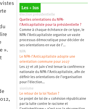
vistes
Les + lus
rte
élection présidentielle
Quelles orientations du NPA-
l’Anticapitaliste pour la présidentielle ?
 du
Comme à chaque échéance de ce type, le
ire
NPA-l’Anticapitaliste organise un vaste
processus démocratique pour décider de
e
ses orientations en vue de l’…
e ».
NPA
Le NPA-l’Anticapitaliste adopte une
t
orientation commune pour 2027
Les 27 et 28 juin s’est tenue la conférence
nationale du NPA-l’Anticapitaliste, afin de
définir les orientations de l’organisation
pour l’élection…
sionisme
de
Le retour de la loi Yadan ?
2012,
Le projet de loi de « cohésion républicaine
par la lutte contre le racisme et