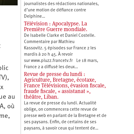
journalistes des rédactions nationales,
d’une motion de défiance contre
Delphine…
Télévision : Apocalypse. La
Première Guerre mondiale.
De Isabelle Clarke et Daniel Costelle.
Commentaire par Mathieu
t
Kassovitz. 5 épisodes sur France 2 les
mardis à 20 h 45. À revoir
sur www.pluzz.francetv.fr Le 18 mars,
lic
France 2 a diffusé les deux…
Revue de presse du lundi :
TV),
Agriculture, Bretagne, écotaxe,
France Télévisions, évasion fiscale,
ux
fraude fiscale, « assistanat »,
théâtre, Liban.
vue au
La revue de presse du lundi. Actualité
NA, où
oblige, on commencera cette revue de
rme,
presse web en parlant de la Bretagne et de
ses paysans. Enfin, de certains de ses
paysans, à savoir ceux qui tentent de…