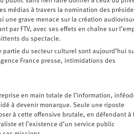
du public sans rien faire donner à ceux du privé
des médias à travers la nomination des présid
ssi une grave menace sur la création audiovisu
t par FTV, avec ses effets en chaîne sur l’emp
mittents du spectacle.
artie du secteur culturel sont aujourd’hui su
 Agence France presse, intimidations des
 reprise en main totale de l’information, inféo
idé à devenir monarque. Seule une riposte
er à cette offensive brutale, en défendant à l
raliste et l’existence d’un service public