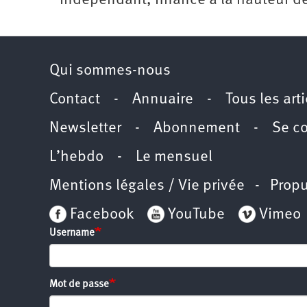
indépendant, financé à la hauteur d
Qui sommes-nous
Contact
-
Annuaire
-
Tous les art
Newsletter
-
Abonnement
-
Se c
L’hebdo
-
Le mensuel
Mentions légales / Vie privée
- Propu
Facebook
YouTube
Vimeo
Username
Mot de passe