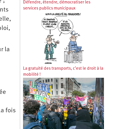
 ;
Défendre, étendre, démocratiser les
services publics municipaux
ents
elle,
loi,
r la
La gratuité des transports, c’est le droit à la
mobilité !
dée
a fois