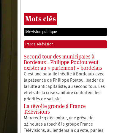
Mots clés
télévision publique
France Télévision
Second tour des municipales à
Bordeaux : Philippe Poutou veut
exister au « parlement » bordelais
C'est une bataille inédite à Bordeaux avec
la présence de Philippe Poutou, leader de
la lutte anticapitaliste, au second tour. Les
effets de la crise sanitaire confortent les
priorités de sa liste.…
La révolte gronde à France
Télévisions
Mercredi 13 décembre, une grève de
24 heures a touché le groupe France
Télévisions, au lendemain du vote, par les