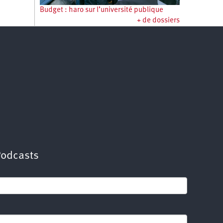
Budget : haro sur l’université publique
+ de dossiers
Podcasts