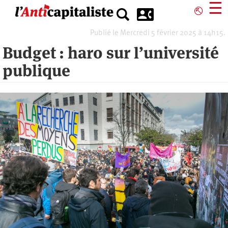
Aller
☰
⎋
au
contenu
Publié le Mercredi 5 février 2025 à 14h15.
principal
Budget : haro sur l’université
publique