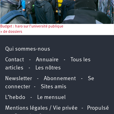
Budget : haro sur l’université publique
+ de dossiers
Qui sommes-nous
Contact
-
Annuaire
-
Tous les
articles
-
Les nôtres
Newsletter
-
Abonnement
-
Se
connecter
-
Sites amis
L’hebdo
-
Le mensuel
Mentions légales / Vie privée
- Propulsé