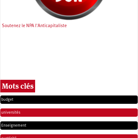
Soutenez le NPA l'Anticapitaliste
Mots clés
budget
universités
Enseignement