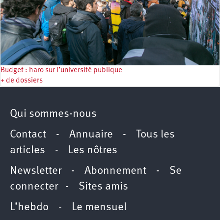
Budget : haro sur l’université publique
+ de dossiers
Qui sommes-nous
Contact
-
Annuaire
-
Tous les
articles
-
Les nôtres
Newsletter
-
Abonnement
-
Se
connecter
-
Sites amis
L’hebdo
-
Le mensuel