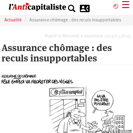
Aller
☰
⎋
au
contenu
Actualité
Assurance chômage : des reculs insupportables
principal
Publié le Mercredi 6 novembre 2019 à 12h05.
Assurance chômage : des
reculs insupportables