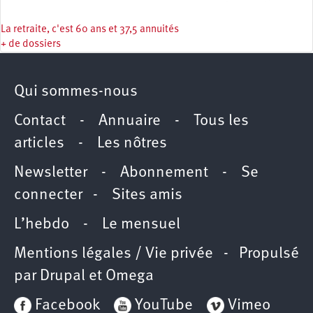
La retraite, c'est 60 ans et 37,5 annuités
+ de dossiers
Qui sommes-nous
Contact
-
Annuaire
-
Tous les
articles
-
Les nôtres
Newsletter
-
Abonnement
-
Se
connecter
-
Sites amis
L’hebdo
-
Le mensuel
Mentions légales / Vie privée
- Propulsé
par
Drupal
et
Omega
Facebook
YouTube
Vimeo