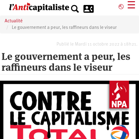
Aller
☰
⎋
au
contenu
Actualité
principal
Le gouvernement a peur, les raffineurs dans le viseur
Publié le Mardi 11 octobre 2022 à 18h21.
Le gouvernement a peur, les
raffineurs dans le viseur