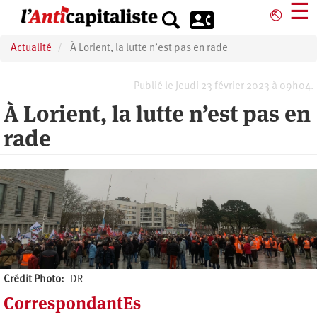
Aller
☰
⎋
au
contenu
Actualité
À Lorient, la lutte n’est pas en rade
principal
Publié le Jeudi 23 février 2023 à 09h04.
À Lorient, la lutte n’est pas en
rade
Crédit Photo
DR
CorrespondantEs