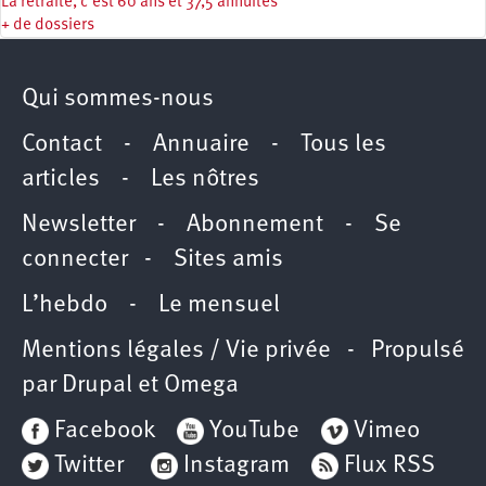
La retraite, c'est 60 ans et 37,5 annuités
+ de dossiers
Qui sommes-nous
Contact
-
Annuaire
-
Tous les
articles
-
Les nôtres
Newsletter
-
Abonnement
-
Se
connecter
-
Sites amis
L’hebdo
-
Le mensuel
Mentions légales / Vie privée
- Propulsé
par
Drupal
et
Omega
Facebook
YouTube
Vimeo
Twitter
Instagram
Flux RSS