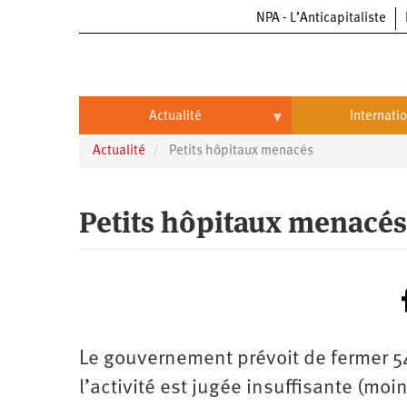
NPA - L’Anticapitaliste
Aller
au
contenu
principal
Actualité
Internati
Actualité
Petits hôpitaux menacés
Actualité
International
Politique
Brésil
Petits hôpitaux menacés
Entreprises
Chine
Oppressions
Entreprises
États-
Unis
Économie
Automobile
Oppressions
Continents
Écologie
Aéronautique
Antiracisme
Continents
Le gouvernement prévoit de fermer 54
Éducation
Commerce
Féminisme
Afrique
l’activité est jugée insuffisante (moi