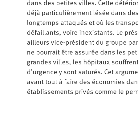
dans des petites villes. Cette détéri
Santé
Hôpitaux
LGBTI
Amérique
du
déjà particulièrement lésée dans des
Nord
Vidéos
SNCF
Amérique
longtemps attaqués et où les transpo
latine
Dans
Services
Asie
défaillants, voire inexistants. Le pré
mon
publics
département
ailleurs vice-président du groupe pa
Europe
ne pourrait être assurée dans les pe
Moyen-
grandes villes, les hôpitaux souffren
Orient
Océanie
d’urgence y sont saturés. Cet argume
avant tout à faire des économies dans 
établissements privés comme le perme