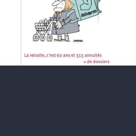
La retraite, c'est 60 ans et 37,5 annuités
+ de dossiers