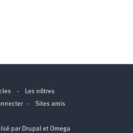
icles
-
Les nôtres
onnecter
-
Sites amis
lsé par
Drupal
et
Omega