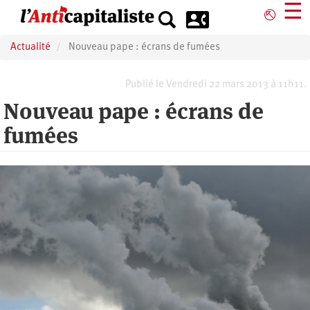
Aller
☰
⎋
au
contenu
Actualité
Nouveau pape : écrans de fumées
principal
Publié le Vendredi 22 mars 2013 à 11h11.
Nouveau pape : écrans de
fumées