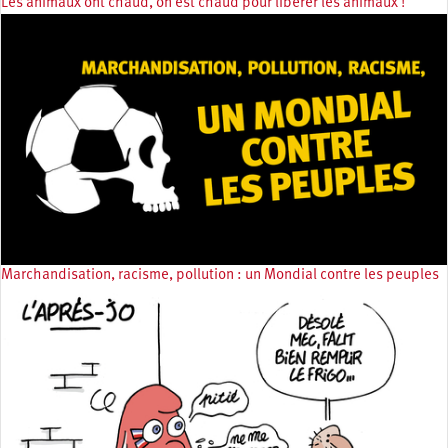
Les animaux ont chaud, on est chaud pour libérer les animaux !
Marchandisation, racisme, pollution : un Mondial contre les peuples