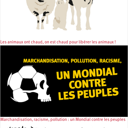
Les animaux ont chaud, on est chaud pour libérer les animaux !
Marchandisation, racisme, pollution : un Mondial contre les peuples