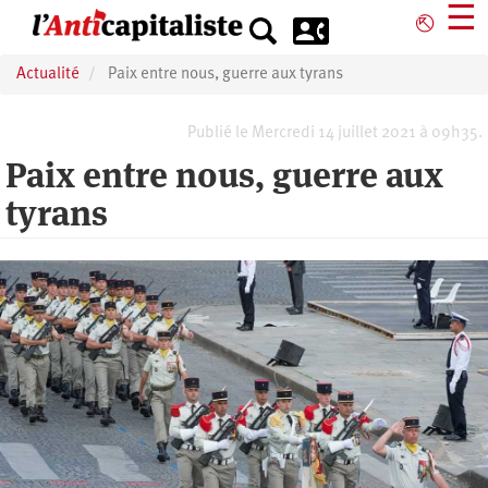
Aller
☰
⎋
au
contenu
Actualité
Paix entre nous, guerre aux tyrans
principal
Publié le Mercredi 14 juillet 2021 à 09h35.
Paix entre nous, guerre aux
tyrans