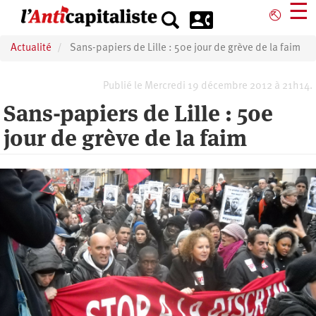
Aller
☰
⎋
au
contenu
Actualité
Sans-papiers de Lille : 50e jour de grève de la faim
principal
Publié le Mercredi 19 décembre 2012 à 21h14.
Sans-papiers de Lille : 50e
jour de grève de la faim