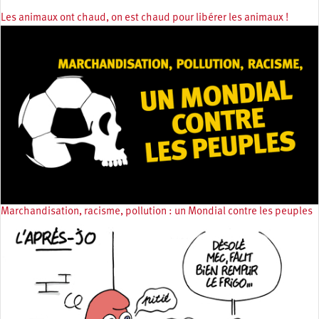
Les animaux ont chaud, on est chaud pour libérer les animaux !
Marchandisation, racisme, pollution : un Mondial contre les peuples