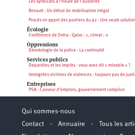
Les syndicats à l'heure de l'austérité
Renault : Un début de mobilisation inégal
Procès en appel des postiers du 92 - Une seule solution 
Écologie
Conférence de Doha : Qatar : 1, climat : 0
Oppressions
Déontologie de la police : La continuité
Services publics
Depardieu et les impôts : vous avez dit « minable » ?
Immigrées victimes de violences : toujours pas de justi
Entreprises
PSA : Casseur d’emplois, gouvernement complice
Qui sommes-nous
Contact
-
Annuaire
-
Tous les art