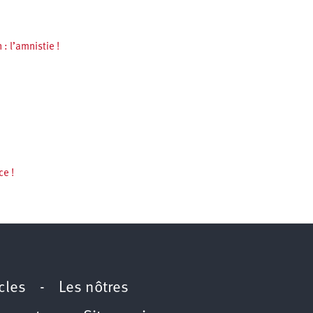
: l’amnistie !
ce !
icles
-
Les nôtres