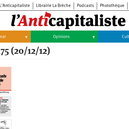
L’Anticapitaliste
Librairie La Brèche
Podcasts
Photothèque
onal
Opinions
Cul
75 (20/12/12)
Opinions
Culture
Histoire
Arts
Cinéma
Expositions
Livres
Musique