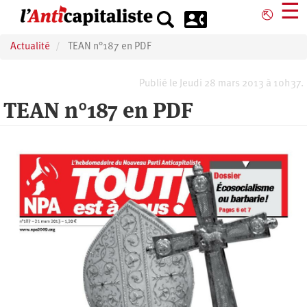
Aller
☰
⎋
au
contenu
Actualité
TEAN n°187 en PDF
principal
Publié le Jeudi 28 mars 2013 à 10h37.
TEAN n°187 en PDF