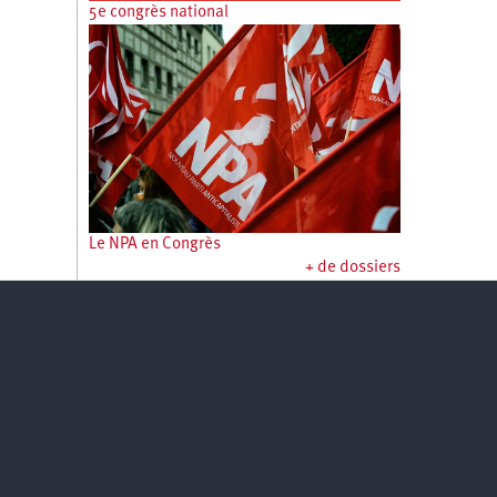
5e congrès national
Le NPA en Congrès
+ de dossiers