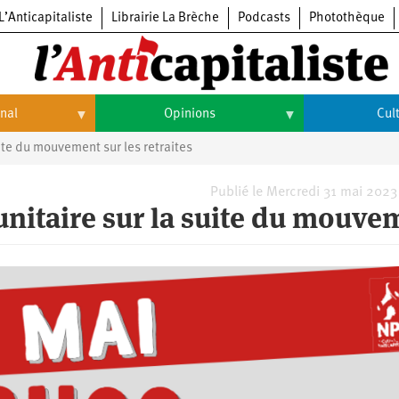
L’Anticapitaliste
Librairie La Brèche
Podcasts
Photothèque
onal
Opinions
Cul
ite du mouvement sur les retraites
Opinions
Culture
Histoire
Arts
Publié le Mercredi 31 mai 2023
nitaire sur la suite du mouve
Cinéma
Expositions
Livres
Musique