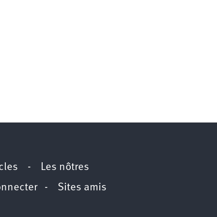
icles
-
Les nôtres
onnecter
-
Sites amis