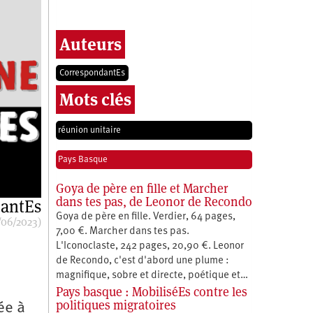
Auteurs
CorrespondantEs
Mots clés
réunion unitaire
Pays Basque
Goya de père en fille et Marcher
dans tes pas, de Leonor de Recondo
antEs
Goya de père en fille. Verdier, 64 pages,
/06/2023)
7,00 €. Marcher dans tes pas.
L'Iconoclaste, 242 pages, 20,90 €. Leonor
de Recondo, c'est d'abord une plume :
magnifique, sobre et directe, poétique et…
Pays basque : MobiliséEs contre les
politiques migratoires
ée à