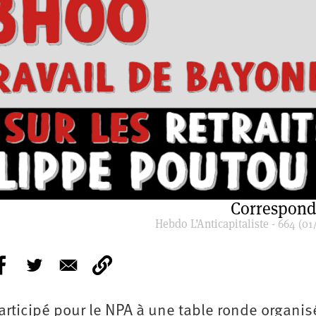
Correspond
Hebdo L’Anticapitaliste - 664 (01
articipé pour le NPA à une table ronde organis