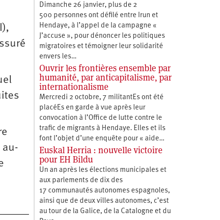
Dimanche 26 janvier, plus de 2
u
500 personnes ont défilé entre Irun et
Hendaye, à l’appel de la campagne «
I),
J’accuse », pour dénoncer les politiques
assuré
migratoires et témoigner leur solidarité
envers les…
Ouvrir les frontières ensemble par
humanité, par anticapitalisme, par
uel
internationalisme
ites
Mercredi 2 octobre, 7 militantEs ont été
placéEs en garde à vue après leur
convocation à l’Office de lutte contre le
trafic de migrants à Hendaye. Elles et ils
re
font l’objet d’une enquête pour « aide…
 au-
Euskal Herria : nouvelle victoire
pour EH Bildu
e
Un an après les élections municipales et
aux parlements de dix des
17 communautés autonomes espagnoles,
ainsi que de deux villes autonomes, c’est
au tour de la Galice, de la Catalogne et du