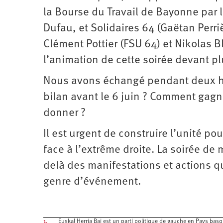
la Bourse du Travail de Bayonne par 
Dufau, et Solidaires 64 (Gaëtan Perriè
Clément Pottier (FSU 64) et Nikolas B
l’animation de cette soirée devant 
Nous avons échangé pendant deux he
bilan avant le 6 juin ? Comment gagn
donner ?
Il est urgent de construire l’unité po
face à l’extrême droite. La soirée de 
delà des manifestations et actions q
genre d’événement.
1.
Euskal Herria Bai est un parti politique de gauche en Pays bas