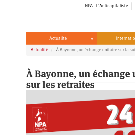
NPA - L’Anticapitaliste
Aller
au
contenu
principal
Actualité
Internati
Actualité
À Bayonne, un échange unitaire sur la su
Actualité
International
Politique
Brésil
À Bayonne, un échange u
Entreprises
Chine
sur les retraites
Oppressions
Entreprises
États-
Unis
Économie
Automobile
Oppressions
Continents
Écologie
Aéronautique
Antiracisme
Continents
Éducation
Commerce
Féminisme
Afrique