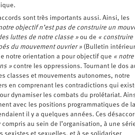
nique.
ccords sont très importants aussi. Ainsi, les
notre objectif n’est pas de construire un mou
es luttes de notre classe »
ou de
« construire
upés du mouvement ouvrier »
(Bulletin intérieu
e notre orientation a pour objectif que
« notre
ns »
contre les oppressions. Tournant le dos au
des classes et mouvements autonomes, notre
ers en comprenant les contradictions qui exist
 pour dynamiser les combats du prolétariat. Ains
ent avec les positions programmatiques de l
endaient il y a quelques années. Ces désacco
 compris au sein de l’organisation, à une séri
sexistes et sexuelles, et à se solidariser