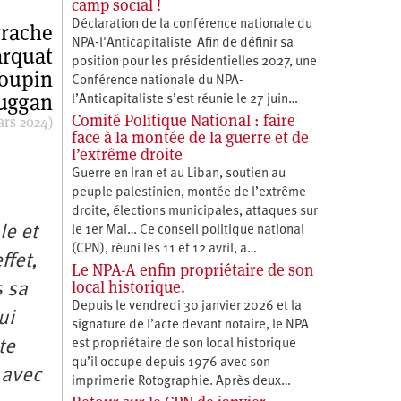
camp social !
Déclaration de la conférence nationale du
rrache
NPA-l'Anticapitaliste Afin de définir sa
arquat
position pour les présidentielles 2027, une
Poupin
Conférence nationale du NPA-
uggan
l’Anticapitaliste s’est réunie le 27 juin…
Comité Politique National : faire
ars 2024)
face à la montée de la guerre et de
l’extrême droite
Guerre en Iran et au Liban, soutien au
peuple palestinien, montée de l’extrême
droite, élections municipales, attaques sur
le et
le 1er Mai… Ce conseil politique national
(CPN), réuni les 11 et 12 avril, a…
ffet,
Le NPA-A enfin propriétaire de son
local historique.
s sa
Depuis le vendredi 30 janvier 2026 et la
ui
signature de l’acte devant notaire, le NPA
te
est propriétaire de son local historique
qu’il occupe depuis 1976 avec son
 avec
imprimerie Rotographie. Après deux…