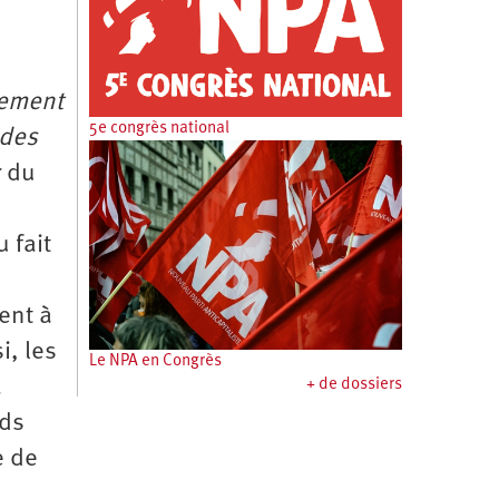
vement
5e congrès national
 des
r du
 fait
ent à
i, les
Le NPA en Congrès
a
+ de dossiers
rds
e de