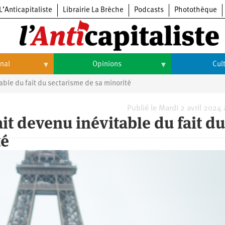
L’Anticapitaliste
Librairie La Brèche
Podcasts
Photothèque
onal
Opinions
Cul
able du fait du sectarisme de sa minorité
Opinions
Culture
Histoire
Arts
Publié le Mardi 2 avril 2024
it devenu inévitable du fait du
Cinéma
té
Expositions
Livres
Musique