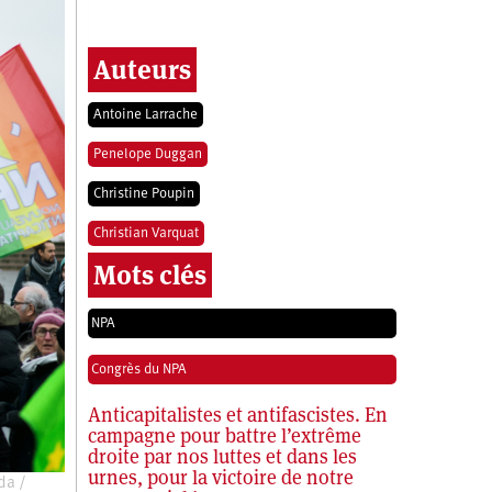
Auteurs
Antoine Larrache
Penelope Duggan
Christine Poupin
Christian Varquat
Mots clés
NPA
Congrès du NPA
Anticapitalistes et antifascistes. En
campagne pour battre l’extrême
droite par nos luttes et dans les
urnes, pour la victoire de notre
da /