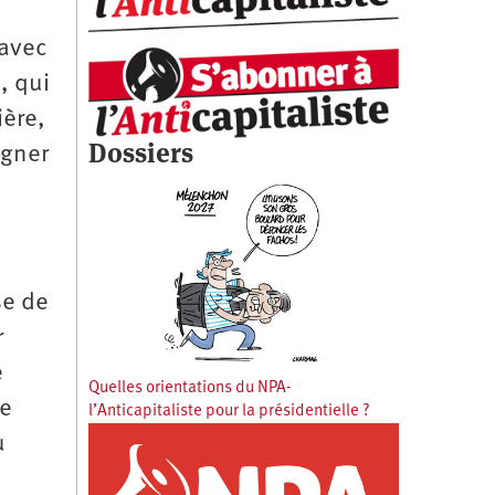
 avec
, qui
ière,
Dossiers
agner
se de
r
e
Quelles orientations du NPA-
me
l’Anticapitaliste pour la présidentielle ?
u