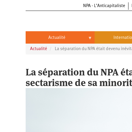
NPA - L’Anticapitaliste
Aller
au
contenu
principal
Actualité
Internati
Actualité
La séparation du NPA était devenu inévit
Actualité
International
Politique
Brésil
La séparation du NPA éta
Entreprises
Chine
sectarisme de sa minori
Oppressions
Entreprises
États-
Unis
Économie
Automobile
Oppressions
Continents
Écologie
Aéronautique
Antiracisme
Continents
Éducation
Commerce
Féminisme
Afrique