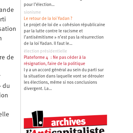
pour l’élection…
rande
sionisme
rti
Le retour de la loi Yadan ?
Le projet de loi de « cohésion républicaine
sation
par la lutte contre le racisme et
n
l’antisémitisme » n’est pas la résurrection
de la loi Yadan. Il faut le…
élection présidentielle
re de
Plateforme 4 : Ne pas céder à la
résignation, faire de la politique
l y a un accord général au sein du parti sur
r
la situation dans laquelle vont se dérouler
les élections, même si nos conclusions
» du
divergent. La…
ion
elle