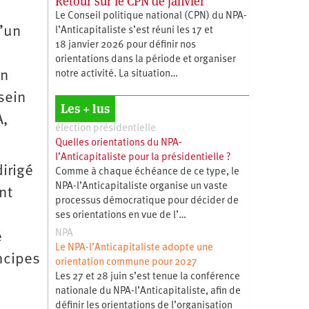
Retour sur le CPN de janvier
Le Conseil politique national (CPN) du NPA-
d’un
l’Anticapitaliste s’est réuni les 17 et
18 janvier 2026 pour définir nos
orientations dans la période et organiser
un
notre activité. La situation…
sein
Les + lus
A,
élection présidentielle
Quelles orientations du NPA-
l’Anticapitaliste pour la présidentielle ?
irigé
Comme à chaque échéance de ce type, le
NPA-l’Anticapitaliste organise un vaste
nt
processus démocratique pour décider de
ses orientations en vue de l’…
NPA
é
Le NPA-l’Anticapitaliste adopte une
ncipes
orientation commune pour 2027
Les 27 et 28 juin s’est tenue la conférence
nationale du NPA-l’Anticapitaliste, afin de
définir les orientations de l’organisation