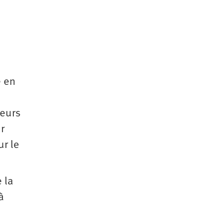
,
e en
leurs
r
ur le
 la
à