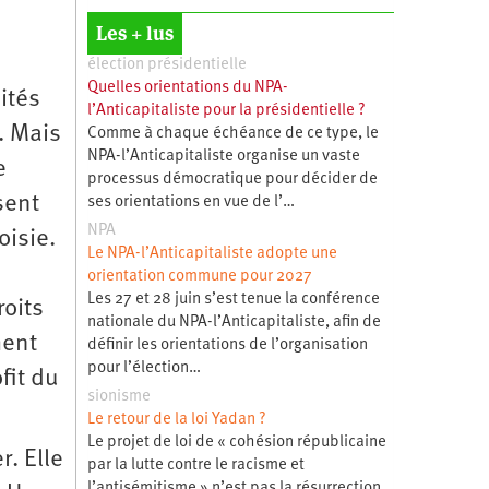
Les + lus
élection présidentielle
Quelles orientations du NPA-
ités
l’Anticapitaliste pour la présidentielle ?
. Mais
Comme à chaque échéance de ce type, le
NPA-l’Anticapitaliste organise un vaste
e
processus démocratique pour décider de
sent
ses orientations en vue de l’…
NPA
oisie.
Le NPA-l’Anticapitaliste adopte une
orientation commune pour 2027
Les 27 et 28 juin s’est tenue la conférence
roits
nationale du NPA-l’Anticapitaliste, afin de
ment
définir les orientations de l’organisation
pour l’élection…
fit du
sionisme
Le retour de la loi Yadan ?
Le projet de loi de « cohésion républicaine
r. Elle
par la lutte contre le racisme et
l’antisémitisme » n’est pas la résurrection