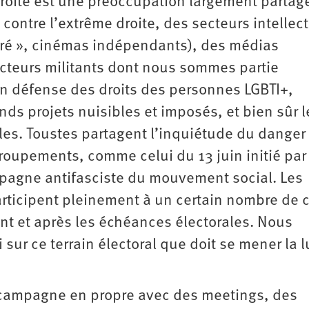
 droite est une préoccupation largement partag
contre l’extrême droite, des secteurs intellec
loré », cinémas indépendants), des médias
cteurs militants dont nous sommes partie
 en défense des droits des personnes LGBTI+,
ands projets nuisibles et imposés, et bien sûr l
les. Toustes partagent l’inquiétude du danger
roupements, comme celui du 13 juin initié par 
mpagne antifasciste du mouvement social. Les
participent pleinement à un certain nombre de 
nt et après les échéances électorales. Nous
ur ce terrain électoral que doit se mener la l
 campagne en propre avec des meetings, des