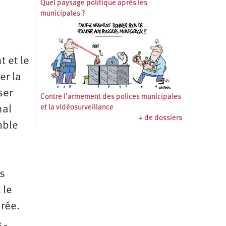
Quel paysage politique après les
municipales ?
t et le
er la
ser
Contre l’armement des polices municipales
nal
et la vidéosurveillance
+ de dossiers
mble
ns
 le
urée.