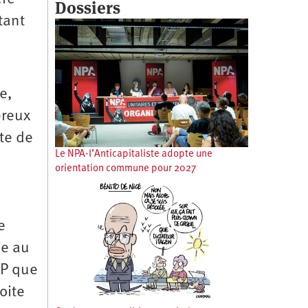
Dossiers
tant
e,
breux
te de
Le NPA-l’Anticapitaliste adopte une
orientation commune pour 2027
e
se au
FP que
oite