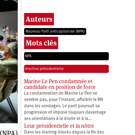
Auteurs
Nouveau Parti anticapitaliste (NPA)
Mots clés
NPA
élection présidentielle
Marine Le Pen condamnée et
candidate en position de force
La condamnation de Marine Le Pen ne
semble pas, pour l’instant, affaiblir le RN
dans les sondages. Le parti poursuit sa
progression et impose toujours davantage
ses orientations à la droite et à la…
Leur présidentielle et la nôtre
 (NPA)
Dans les starting-blocks depuis la fin des