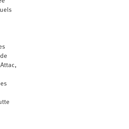
ée
tuels
es
 de
Attac,
ces
utte