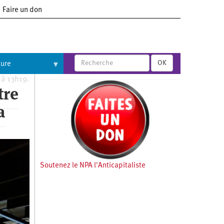
Faire un don
OK
ture
 à 13h19.
tre
a
Soutenez le NPA l'Anticapitaliste