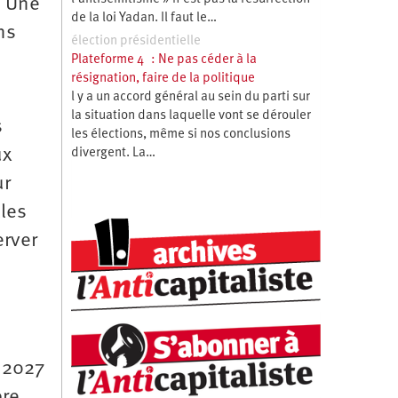
. Une
de la loi Yadan. Il faut le…
ns
élection présidentielle
Plateforme 4 : Ne pas céder à la
résignation, faire de la politique
l y a un accord général au sein du parti sur
la situation dans laquelle vont se dérouler
s
les élections, même si nos conclusions
ux
divergent. La…
ur
lles
erver
e 2027
ère