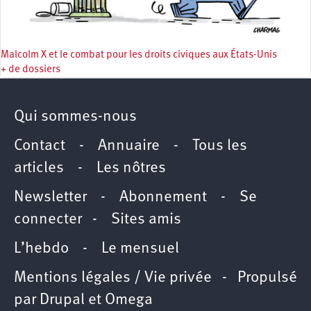
Malcolm X et le combat pour les droits civiques aux États-Unis
+ de dossiers
Qui sommes-nous
Contact
-
Annuaire
-
Tous les
articles
-
Les nôtres
Newsletter
-
Abonnement
-
Se
connecter
-
Sites amis
L’hebdo
-
Le mensuel
Mentions légales / Vie privée
- Propulsé
par
Drupal
et
Omega