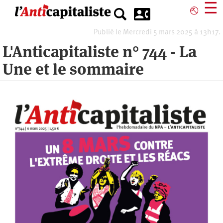
Aller
☰
⎋
au
contenu
Publié le Mercredi 5 mars 2025 à 13h17.
principal
L'Anticapitaliste n° 744 - La
Une et le sommaire