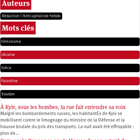
Auteurs
Rédaction l’Anticapitaliste hebdo
Mots clés
Féminisme
Ukraine
Grèce
Palestine
Soudan
À Kyiv, sous les bombes, la rue fait entendre sa voix
Malgré les bombardements russes, les habitantEs de Kyiv se
mobilisent contre le limogeage du ministre de la Défense et la
hausse brutale du prix des transports. La nuit avait été effroyable :
plus de…