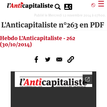
Aller
☰
⎋
au
contenu
Publié le Mercredi 12 novembre 2014 à 07h00.
principal
L'Anticapitaliste n°263 en PDF
Hebdo L’Anticapitaliste - 262
(30/10/2014)