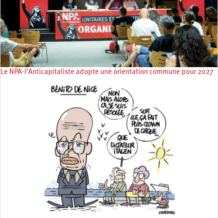
Le NPA-l’Anticapitaliste adopte une orientation commune pour 2027